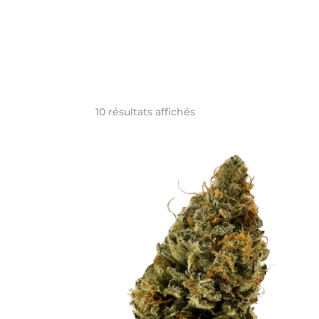
Trié
10 résultats affichés
par
popularité