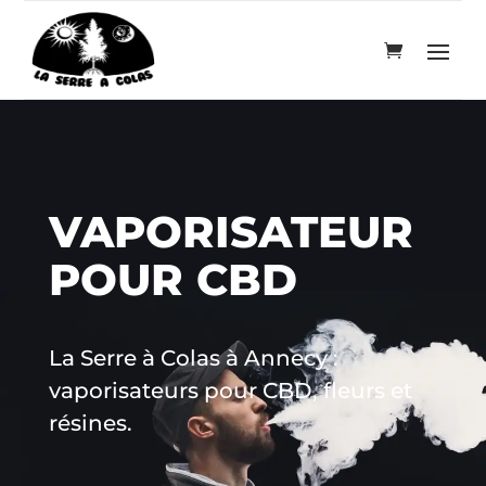
VAPORISATEUR
POUR CBD
La Serre à Colas à Annecy :
Trim premium - 35 G
vaporisateurs pour CBD, fleurs et
71,00
€
+
AJOUTER
résines.